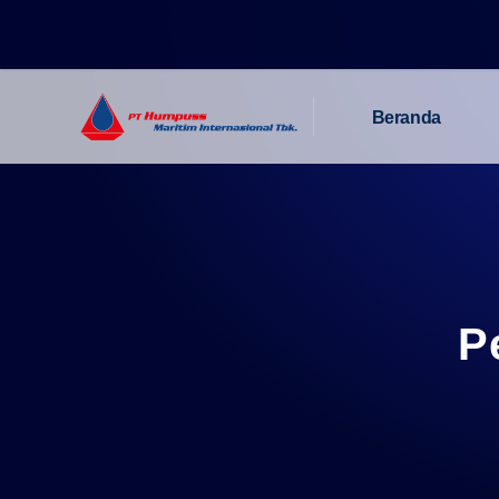
Beranda
P