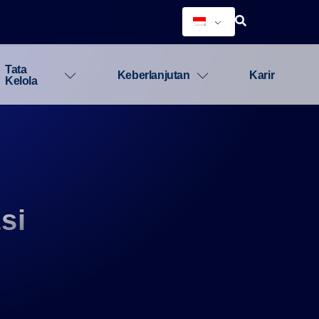
Tata
Keberlanjutan
Karir
Kelola
si