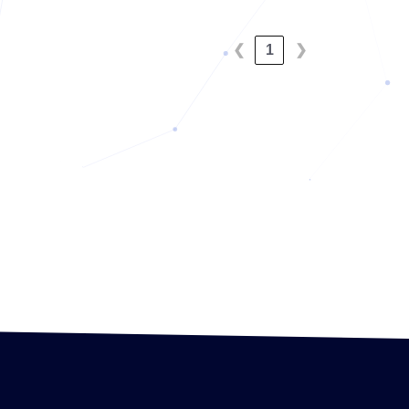
❮
1
❯