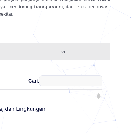
nya, mendorong
transparansi
, dan
terus berinovasi
ekitar.
G
Cari:
ja, dan Lingkungan