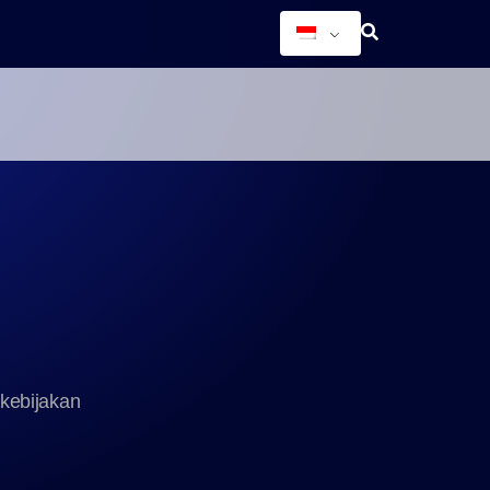
Tata
Keberlanjutan
Karir
Kelola
kebijakan